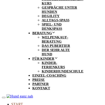
KURS
GESPRÄCHE UNTER
HUNDEN
DEGILITY
ALLTAGS-SPASS
SPIEL- UND
DENKSPASS
BERATUNG
WELPENKAUF-
BERATUNG
DAS PUBERTIER
DER SEHR ALTE
HUND
FÜR KINDER
KINDER-
FERIENKURS
KINDERHUNDESCHULE
EINZEL-COACHING
PREISE
PARTNER
KONTAKT
Toggle
navigation
START