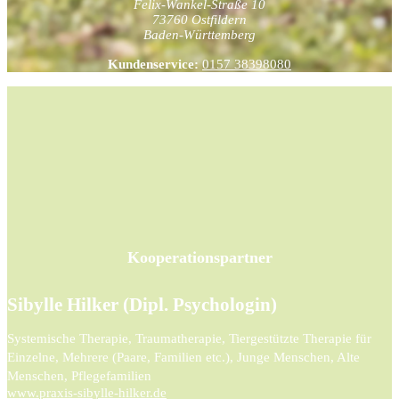
Felix-Wankel-Straße 10
73760
Ostfildern
Baden-Württemberg
Kundenservice:
0157 38398080
Kooperationspartner
Sibylle Hilker (Dipl. Psychologin)
Systemische Therapie, Traumatherapie, Tiergestützte Therapie für
Einzelne, Mehrere (Paare, Familien etc.), Junge Menschen, Alte
Menschen, Pflegefamilien
www.praxis-sibylle-hilker.de