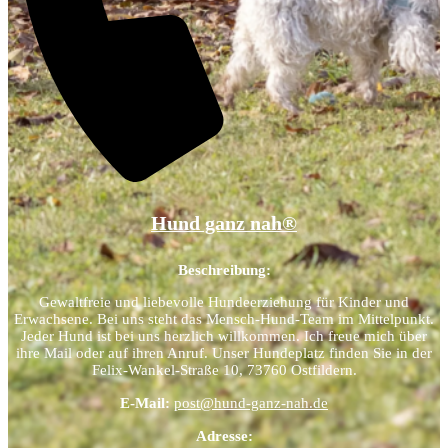
Hund ganz nah®
Beschreibung:
Gewaltfreie und liebevolle Hundeerziehung für Kinder und
Erwachsene. Bei uns steht das Mensch-Hund-Team im Mittelpunkt.
Jeder Hund ist bei uns herzlich willkommen. Ich freue mich über
ihre Mail oder auf ihren Anruf. Unser Hundeplatz finden Sie in der
Felix-Wankel-Straße 10, 73760 Ostfildern.
E-Mail:
post@hund-ganz-nah.de
Adresse: